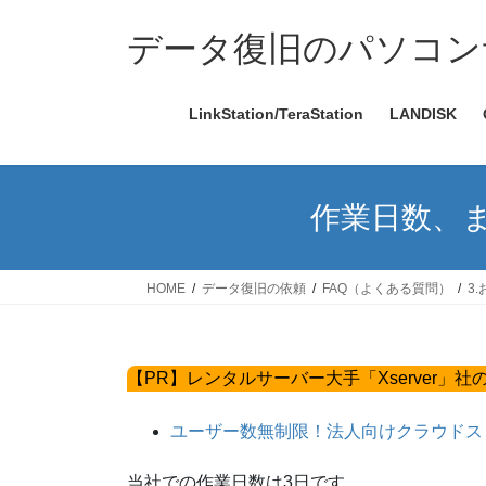
コ
ナ
ン
ビ
データ復旧のパソコン
テ
ゲ
ン
ー
LinkStation/TeraStation
LANDISK
ツ
シ
へ
ョ
ス
ン
キ
に
作業日数、
ッ
移
プ
動
HOME
データ復旧の依頼
FAQ（よくある質問）
3
【PR】レンタルサーバー大手「Xserver」
ユーザー数無制限！法人向けクラウドストレ
当社での作業日数は3日です。