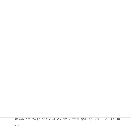
家庭用ビオムービー、ブルーレイレコーダーなどパソコン
以外の復旧対応は可能か
対応しているMacのバージョンは何か
対応しているWindowsのバージョンは何か
機械的故障（ハード故障、ハードエラー）の復旧も行なっ
ているか
水没したケータイやスマホからのデータ復旧はできるか
落下したHDDのデータ復旧は受付可能か
起動画面の途中で止まったり、ループして起動しない場合
は？
電源が入らないパソコンからデータを取り出すことは可能
か