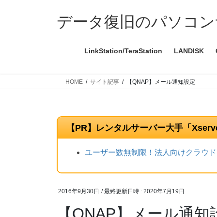
コ
ナ
ン
ビ
データ復旧のパソコン
テ
ゲ
ン
ー
LinkStation/TeraStation
LANDISK
ツ
シ
へ
ョ
ス
ン
HOME
サイト記事
【QNAP】メール通知設定
キ
に
ッ
移
プ
動
【PR】レンタルサーバー大手「Xser
ユーザー数無制限！法人向けクラウドス
2016年9月30日
/ 最終更新日時 :
2020年7月19日
【QNAP】メール通知