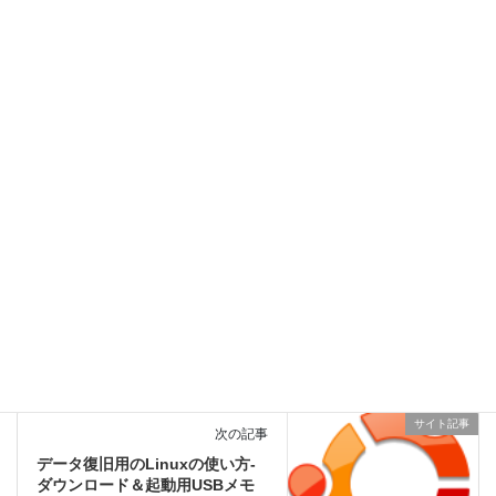
Facebook
X
Bluesky
Hatena
LINE
Copy
サイト記事
カテゴリー
HDD
Windows
タグ
サイト記事
前の記事
NASのIPアドレスを固定IPアドレ
スにすることによるメリット・
デメリット
2017年5月9日
サイト記事
次の記事
データ復旧用のLinuxの使い方-
ダウンロード＆起動用USBメモ