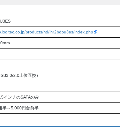
U3ES
w.logitec.co.jp/products/hd/lhr2bdpu3es/index.php
60mm
USB3.0/2.0上位互換）
2.5インチのSATAのみ
台後半～5,000円台前半