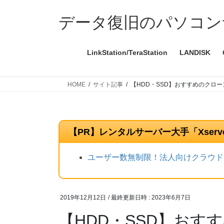
コ
ナ
ン
ビ
データ復旧のパソコン
テ
ゲ
ン
ー
LinkStation/TeraStation
LANDISK
ツ
シ
へ
ョ
ス
ン
HOME
サイト記事
【HDD・SSD】おすすめのクロ
キ
に
ッ
移
プ
動
【PR】レンタルサーバー大手「Xser
ユーザー数無制限！法人向けクラウドス
2019年12月12日
/ 最終更新日時 :
2023年6月7日
【HDD・SSD】おす