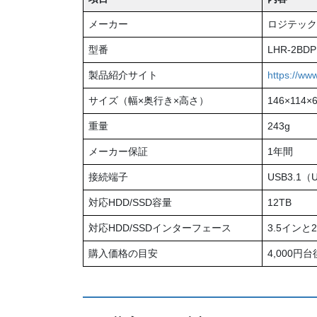
メーカー
ロジテック
型番
LHR-2BDP
製品紹介サイト
https://ww
サイズ（幅×奥行き×高さ）
146×114×
重量
243g
メーカー保証
1年間
接続端子
USB3.1（
対応HDD/SSD容量
12TB
対応HDD/SSDインターフェース
3.5インと
購入価格の目安
4,000円